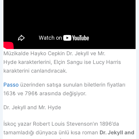
Müzikalde Hayko Cepkin Dr. Jekyll ve Mr.
Hyde karakterlerini, Elçin Sangu ise Lucy Harris
karakterini canlandıracak.
Passo
üzerinden satışa sunulan biletlerin fiyatları
163₺ ve 796₺ arasında değişiyor.
Dr. Jekyll and Mr. Hyde
İskoç yazar Robert Louis Stevenson’ın 1896’da
tamamladığı dünyaca ünlü kısa roman
Dr. Jekyll and