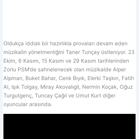
Oldukça iddialı bir hazırlıkla provaları devam eden
müzikalin yönetmenliğini Taner Tunçay üstleniyor. 23
Ekim, 6 Kasım, 15 Kasım ve 29 Kasım tarihlerinden
Zorlu PSM’de sahnelenecek olan müzikalde Alper
Alpman, Buket Bahar, Cenk Bıyık, Elerki Taşkın, Fatih
Al, Işık Tolgay, Miray Akovalıgil, Nermin Koçak, Oğuz
Turgutgenç, Tuncay Çağıl ve Umut Kurt diğer
oyuncular arasında.