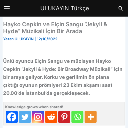
İçeriğe
Ara
ULUKAYIN Türkçe
atla
Hayko Cepkin ve Elçin Sangu “Jekyll &
Hyde” Müzikali İçin Bir Arada
Yazan
ULUKAYIN
|
12/10/2022
Ünlü oyuncu Elçin Sangu ve müzisyen Hayko
Cepkin “Jekyll & Hyde: Bir Broadway Müzikali” için
bir araya geliyor. Korku ve gerilimin ön plana
çıktığı oyunun prömiyeri 23 Ekim akşamı saat
20.00’de İstanbul’da gerçekleşecek.
Knowledge grows when shared!