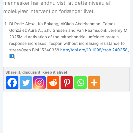
mennesker har endnu vist, at dette niveau af
molekylær intervention forlænger livet.
Di Pede Alexa, Ko Bokang, AlOkda Abdelrahman, Tamez
González Aura A., Zhu Shusen and Van Raamsdonk Jeremy M.
2025Mild activation of the mitochondrial unfolded protein
response increases lifespan without increasing resistance to
stressOpen Biol.15240358
http://doi.org/10.1098/rsob.240358
[
]
Share it, discuss it, keep it alive!