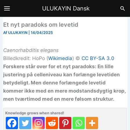
Gå
Søg
ULUKAYIN Dansk
til
indholdet
Et nyt paradoks om levetid
Af
ULUKAYIN
|
14/04/2025
Caenorhabditis elegans
Billedkredit: HoPo (
Wikimedia
) ©️
CC BY-SA 3.0
Forskere står over for et nyt paradoks: En lille
justering på celleniveau kan forlænge levetiden
betydeligt. Men denne forlængede levetid
kommer ikke med en mere modstandsdygtig krop,
men tværtimod med en mere følsom struktur.
Knowledge grows when shared!