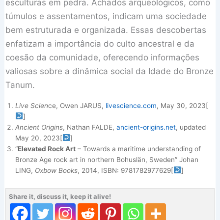
esculturas em pedra. Achados arqueológicos, como
túmulos e assentamentos, indicam uma sociedade
bem estruturada e organizada. Essas descobertas
enfatizam a importância do culto ancestral e da
coesão da comunidade, oferecendo informações
valiosas sobre a dinâmica social da Idade do Bronze
Tanum.
Live Scien
ce, Owen JARUS,
livescience.com
, May 30, 2023
[
]
Ancient Origins
, Nathan FALDE,
ancient-origins.net
, updated
May 20, 2023
[
]
“
Elevated Rock Art
– Towards a maritime understanding of
Bronze Age rock art in northern Bohuslän, Sweden” Johan
LING,
Oxbow Books
, 2014, ISBN: 9781782977629
[
]
Share it, discuss it, keep it alive!