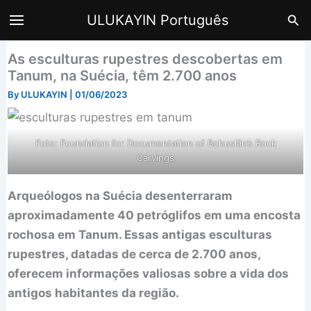
Skip
Sea
ULUKAYIN Português
to
content
As esculturas rupestres descobertas em
Tanum, na Suécia, têm 2.700 anos
By
ULUKAYIN
|
01/06/2023
Foto: Foundation for Documentation of Bohuslän’s Rock
Carvings
Arqueólogos na Suécia desenterraram
aproximadamente 40 petróglifos em uma encosta
rochosa em Tanum. Essas antigas esculturas
rupestres, datadas de cerca de 2.700 anos,
oferecem informações valiosas sobre a vida dos
antigos habitantes da região.