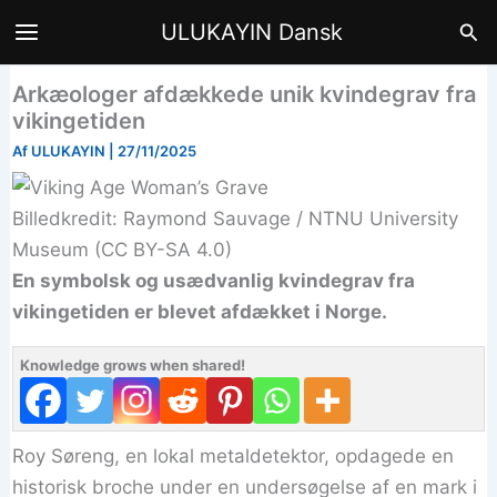
Gå
Søg
ULUKAYIN Dansk
til
indholdet
Arkæologer afdækkede unik kvindegrav fra
vikingetiden
Af
ULUKAYIN
|
27/11/2025
Billedkredit: Raymond Sauvage / NTNU University
Museum (CC BY-SA 4.0)
En symbolsk og usædvanlig kvindegrav fra
vikingetiden er blevet afdækket i Norge.
Knowledge grows when shared!
Roy Søreng, en lokal metaldetektor, opdagede en
historisk broche under en undersøgelse af en mark i