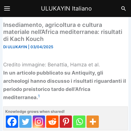
Vai
Cer
ULUKAYIN Italiano
al
contenuto
Insediamento, agricoltura e cultura
materiale nell’Africa mediterranea: risultati
di Kach Kouch
Di
ULUKAYIN
|
03/04/2025
Credito immagine: Benattia, Hamza et al.
In un articolo pubblicato su Antiquity, gli
archeologi hanno discusso i risultati riguardanti il ​​
periodo preistorico tardo dell’Africa
1
mediterranea.
Knowledge grows when shared!