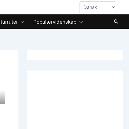
Vælg
sprog
Søg
lturruter
Populærvidenskab
r