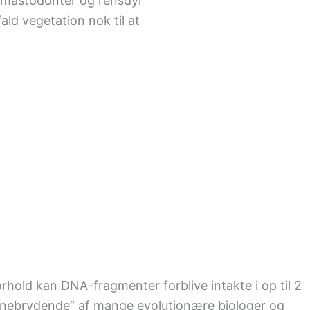
 mastodonter og rensdyr
ald vegetation nok til at
rhold kan DNA-fragmenter forblive intakte i op til 2
“banebrydende” af mange evolutionære biologer og