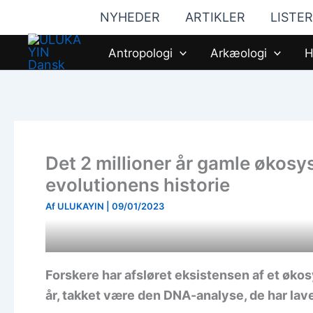
Gå
NYHEDER
ARTIKLER
LISTER
til
indholdet
Antropologi
Arkæologi
H
Det 2 millioner år gamle økosys
evolutionens historie
Af
ULUKAYIN
|
09/01/2023
Forskere har afsløret eksistensen af et økos
år, takket være den DNA-analyse, de har lave