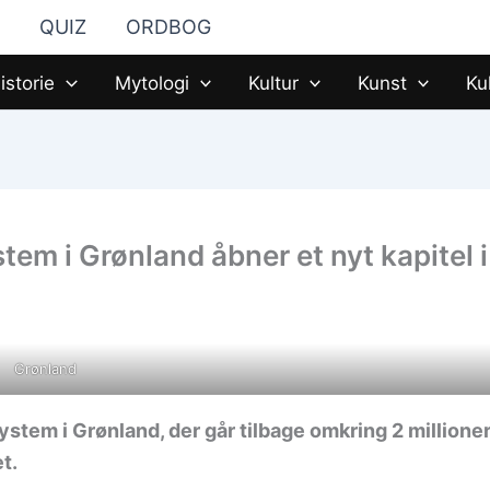
QUIZ
ORDBOG
istorie
Mytologi
Kultur
Kunst
Ku
tem i Grønland åbner et nyt kapitel i
Grønland
ystem i Grønland, der går tilbage omkring 2 millione
t.