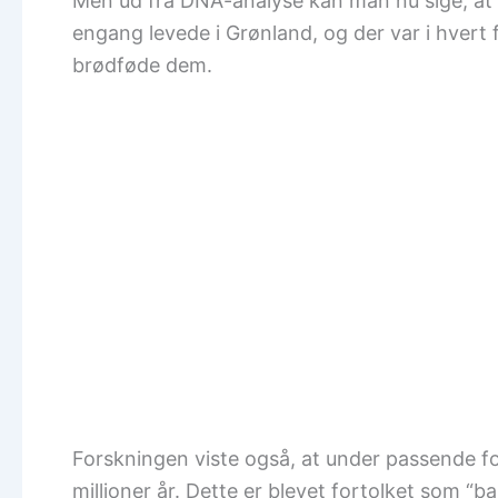
Men ud fra DNA-analyse kan man nu sige, at
engang levede i Grønland, og der var i hvert f
brødføde dem.
Forskningen viste også, at under passende fo
millioner år. Dette er blevet fortolket som 