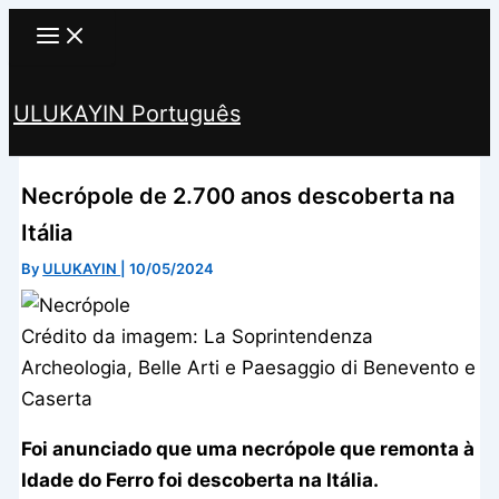
Skip
to
content
ULUKAYIN Português
Search
Necrópole de 2.700 anos descoberta na
Itália
By
ULUKAYIN
|
10/05/2024
Crédito da imagem: La Soprintendenza
Archeologia, Belle Arti e Paesaggio di Benevento e
Caserta
Foi anunciado que uma necrópole que remonta à
Idade do Ferro foi descoberta na Itália.