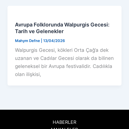
Avrupa Folklorunda Walpurgis Gecesi:
Tarih ve Gelenekler
Mahym Defne
|
13/04/2026
Walpurgis Gecesi, kökleri Orta Çağ’a dek
uzanan ve Cadılar Gecesi olarak da bilinen
geleneksel bir Avrupa festivalidir. Cadılıkla
olan ilişkisi,
HABERLER