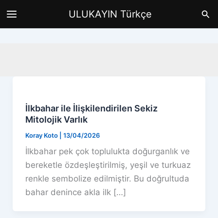
İçeriğe
Ara
ULUKAYIN Türkçe
atla
İlkbahar ile İlişkilendirilen Sekiz
Mitolojik Varlık
Koray Koto
|
13/04/2026
İlkbahar pek çok toplulukta doğurganlık ve
bereketle özdeşleştirilmiş, yeşil ve turkuaz
renkle sembolize edilmiştir. Bu doğrultuda
bahar denince akla ilk […]