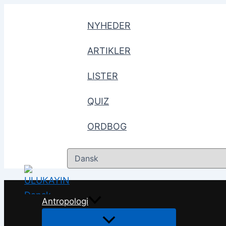
Gå
til
NYHEDER
indholdet
ARTIKLER
LISTER
QUIZ
ORDBOG
Vælg
sprog
Antropologi