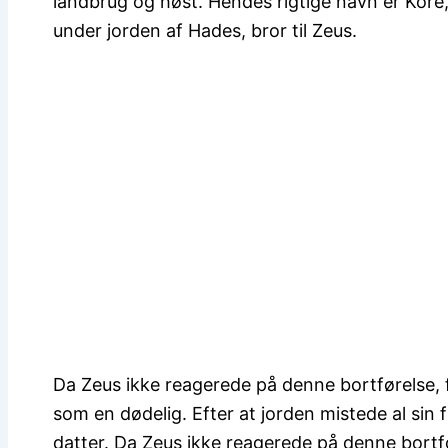
landbrug og høst. Hendes rigtige navn er Kore
under jorden af ​​Hades, bror til Zeus.
Da Zeus ikke reagerede på denne bortførelse, f
som en dødelig. Efter at jorden mistede al sin
datter. Da Zeus ikke reagerede på denne bortfø