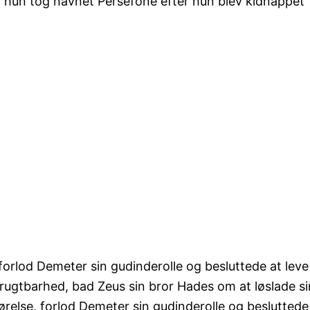
, hun tog navnet Persefone efter hun blev kidnappet
orlod Demeter sin gudinderolle og besluttede at leve
 frugtbarhed, bad Zeus sin bror Hades om at løslade si
relse, forlod Demeter sin gudinderolle og besluttede