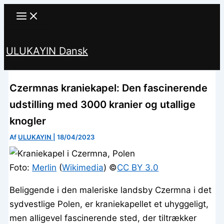
Gå
til
indholdet
ULUKAYIN Dansk
Søg
Czermnas kraniekapel: Den fascinerende
udstilling med 3000 kranier og utallige
knogler
Af
ULUKAYIN
|
18/04/2023
Foto:
Merlin
(
Wikimedia
) ©️
CC BY 3.0
Beliggende i den maleriske landsby Czermna i det
sydvestlige Polen, er kraniekapellet et uhyggeligt,
men alligevel fascinerende sted, der tiltrækker