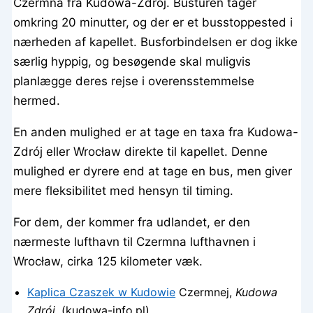
Czermna fra Kudowa-Zdrój. Busturen tager
omkring 20 minutter, og der er et busstoppested i
nærheden af kapellet. Busforbindelsen er dog ikke
særlig hyppig, og besøgende skal muligvis
planlægge deres rejse i overensstemmelse
hermed.
En anden mulighed er at tage en taxa fra Kudowa-
Zdrój eller Wrocław direkte til kapellet. Denne
mulighed er dyrere end at tage en bus, men giver
mere fleksibilitet med hensyn til timing.
For dem, der kommer fra udlandet, er den
nærmeste lufthavn til Czermna lufthavnen i
Wrocław, cirka 125 kilometer væk.
Kaplica Czaszek w Kudowie
Czermnej,
Kudowa
Zdrój
, (kudowa-info.pl)