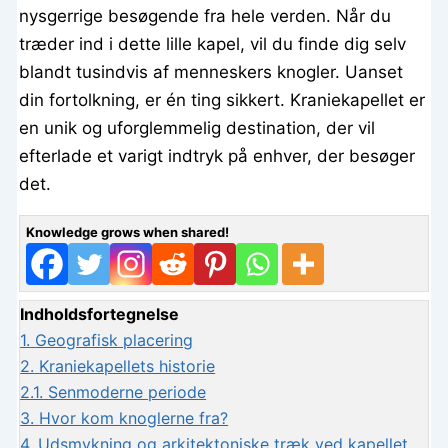
nysgerrige besøgende fra hele verden. Når du
træder ind i dette lille kapel, vil du finde dig selv
blandt tusindvis af menneskers knogler. Uanset
din fortolkning, er én ting sikkert. Kraniekapellet er
en unik og uforglemmelig destination, der vil
efterlade et varigt indtryk på enhver, der besøger
det.
Knowledge grows when shared!
Indholdsfortegnelse
1.
Geografisk placering
2.
Kraniekapellets historie
2.1.
Senmoderne periode
3.
Hvor kom knoglerne fra?
4.
Udsmykning og arkitektoniske træk ved kapellet