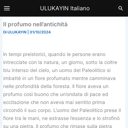
Vai
Cer
ULUKAYIN Italiano
al
contenuto
Il profumo nell’antichità
Di
ULUKAYIN
|
01/10/2024
In tempi preistorici, quando le persone erano
intrecciate con la natura, un giorno, sotto la coltre
blu intenso del cielo, un uomo del Paleolitico si
imbatté in un fiore profumato mentre camminava
nelle profondità della foresta. Il fiore aveva un
profumo così buono che un’ondata di pace ed
eccitazione che non aveva mai sentito prima
circondò il suo corpo. L’uomo del Paleolitico prese il
fiore tra le mani, ne estrasse l’essenza e lo strofinò
su una pietra. Il profumo che rimase sulla pietra