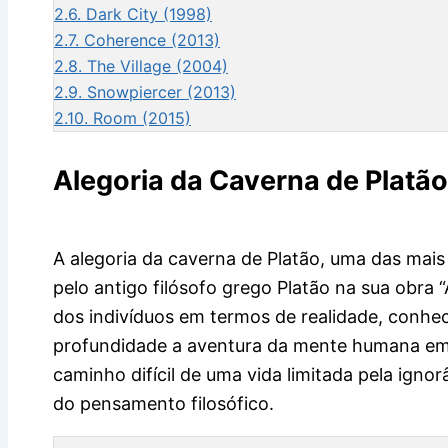
2.6.
Dark City (1998)
2.7.
Coherence (2013)
2.8.
The Village (2004)
2.9.
Snowpiercer (2013)
2.10.
Room (2015)
Alegoria da Caverna de Platão
A alegoria da caverna de Platão, uma das mais
pelo antigo filósofo grego Platão na sua obra 
dos indivíduos em termos de realidade, conh
profundidade a aventura da mente humana em a
caminho difícil de uma vida limitada pela igno
do pensamento filosófico.