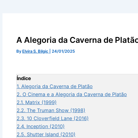
A Alegoria da Caverna de Platã
By
Elvira S. Bilgiç
|
24/01/2025
Índice
1.
Alegoria da Caverna de Platão
2.
O Cinema e a Alegoria da Caverna de Platão
2.1.
Matrix (1999)
2.2.
The Truman Show (1998)
2.3.
10 Cloverfield Lane (2016)
2.4.
Inception (2010)
2.5.
Shutter Island (2010)