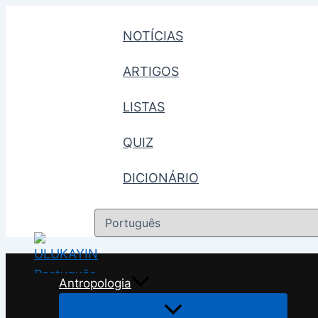
Skip
to
NOTÍCIAS
content
ARTIGOS
LISTAS
QUIZ
DICIONÁRIO
Escolha
um
idioma
Antropologia