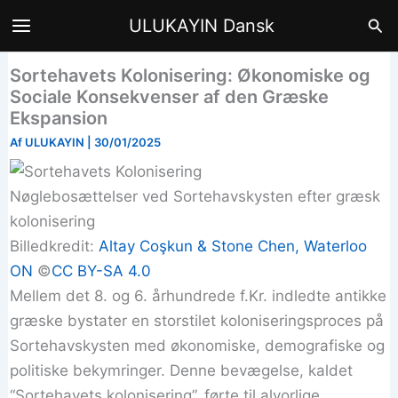
Gå
Søg
ULUKAYIN Dansk
til
indholdet
Sortehavets Kolonisering: Økonomiske og
Sociale Konsekvenser af den Græske
Ekspansion
Af
ULUKAYIN
|
30/01/2025
Nøglebosættelser ved Sortehavskysten efter græsk
kolonisering
Billedkredit:
Altay Coşkun & Stone Chen, Waterloo
ON
©️
CC BY-SA 4.0
Mellem det 8. og 6. århundrede f.Kr. indledte antikke
græske bystater en storstilet koloniseringsproces på
Sortehavskysten med økonomiske, demografiske og
politiske bekymringer. Denne bevægelse, kaldet
“Sortehavets kolonisering”, førte til alvorlige