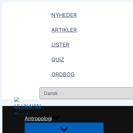
Gå
til
NYHEDER
indholdet
ARTIKLER
LISTER
QUIZ
ORDBOG
Vælg
sprog
Antropologi