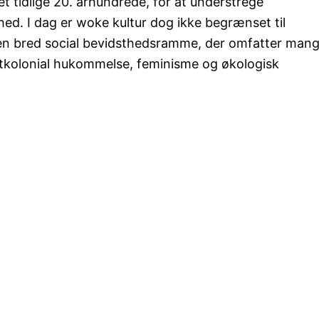
det tidlige 20. århundrede, for at understrege
 I dag er woke kultur dog ikke begrænset til
en bred social bevidsthedsramme, der omfatter man
kolonial hukommelse, feminisme og økologisk