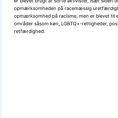
er blevet brugt af sorte aktivister, især siden 
opmærksomheden på racemæssig uretfærdighed.
opmærksomhed på racisme, men er blevet til 
områder såsom køn, LGBTQ+-rettigheder, post
retfærdighed.