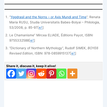
“
Yggdrasil and the Norns – or Axis Mundi and Time
“, Renata
Maria RUSU, Studia Universitatis Babes-Bolyai – Philologia,
53/2008, p. 85-97
[
↩
]
Le Chamanisme” Mircea ELIADE, Éditions Payot, ISBN:
9755332588
[
↩
]
“Dictionary of Northern Mythology”, Rudolf SIMEK, ‎
BOYE6
Revised Edition
, ISBN: ‎978-0859915137
[
↩
]
Share it, discuss it, keep it alive!