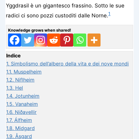
Yggdrasil è un gigantesco frassino. Sotto le sue
1
radici ci sono pozzi custoditi dalle Norne.
Knowledge grows when shared!
Indice
1.
Simbolismo dell’albero della vita e dei nove mondi
1.1.
Muspelheim
1.2.
Niflheim
1.3.
Hel
1.4.
Jotunheim
1.5.
Vanaheim
1.6.
Niðavellir
1.7.
Álfheim
1.8.
Midgard
1.9.
Åsgard