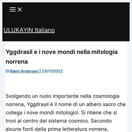
Vai
al
contenuto
ULUKAYIN Italiano
Cerca
Yggdrasil e i nove mondi nella mitologia
norrena
Di
Bjørn Andersen
|
23/11/2022
Svolgendo un ruolo importante nella cosmologia
norrena, Yggdrasil è il nome di un albero sacro che
collega i nove mondi mitologici. Si ritiene che si
trovi al centro del sistema cosmico. Secondo
alcune fonti della prima letteratura norrena,