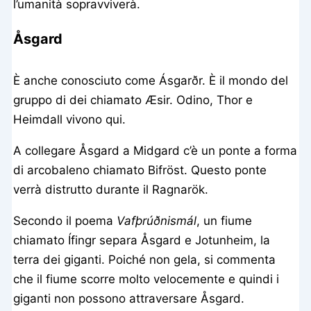
l’umanità sopravviverà.
Åsgard
È anche conosciuto come Ásgarðr. È il mondo del
gruppo di dei chiamato Æsir. Odino, Thor e
Heimdall vivono qui.
A collegare Åsgard a Midgard c’è un ponte a forma
di arcobaleno chiamato Bifröst. Questo ponte
verrà distrutto durante il Ragnarök.
Secondo il poema
Vafþrúðnismál
, un fiume
chiamato Ífingr separa Åsgard e Jotunheim, la
terra dei giganti. Poiché non gela, si commenta
che il fiume scorre molto velocemente e quindi i
giganti non possono attraversare Åsgard.