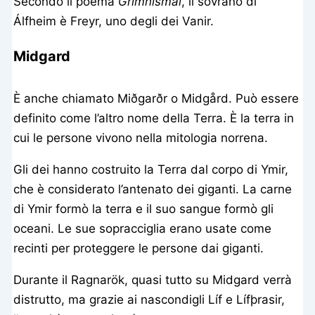
Secondo il poema
Grímnismál
, il sovrano di
Álfheim è Freyr, uno degli dei Vanir.
Midgard
È anche chiamato Miðgarðr o Midgård. Può essere
definito come l’altro nome della Terra. È la terra in
cui le persone vivono nella mitologia norrena.
Gli dei hanno costruito la Terra dal corpo di Ymir,
che è considerato l’antenato dei giganti. La carne
di Ymir formò la terra e il suo sangue formò gli
oceani. Le sue sopracciglia erano usate come
recinti per proteggere le persone dai giganti.
Durante il Ragnarök, quasi tutto su Midgard verrà
distrutto, ma grazie ai nascondigli Líf e Lífþrasir,