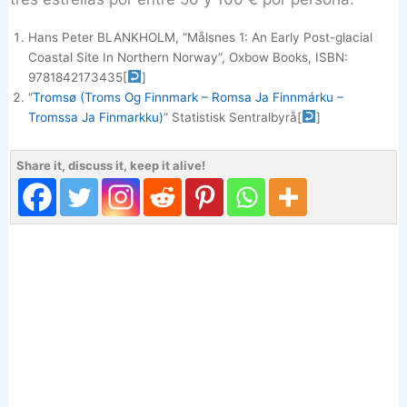
Hans Peter BLANKHOLM, “Målsnes 1: An Early Post-glacial
Coastal Site In Northern Norway”, Oxbow Books, ISBN:
9781842173435
[
]
“
Tromsø (Troms Og Finnmark – Romsa Ja Finnmárku –
Tromssa Ja Finmarkku)
” Statistisk Sentralbyrå
[
]
Share it, discuss it, keep it alive!