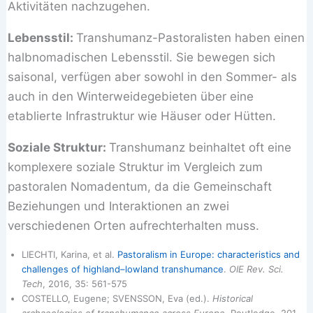
Aktivitäten nachzugehen.
Lebensstil:
Transhumanz-Pastoralisten haben einen
halbnomadischen Lebensstil. Sie bewegen sich
saisonal, verfügen aber sowohl in den Sommer- als
auch in den Winterweidegebieten über eine
etablierte Infrastruktur wie Häuser oder Hütten.
Soziale Struktur:
Transhumanz beinhaltet oft eine
komplexere soziale Struktur im Vergleich zum
pastoralen Nomadentum, da die Gemeinschaft
Beziehungen und Interaktionen an zwei
verschiedenen Orten aufrechterhalten muss.
LIECHTI, Karina, et al.
Pastoralism in Europe: characteristics and
challenges of highland–lowland transhumance
.
OIE Rev. Sci.
Tech
, 2016, 35: 561-575
COSTELLO, Eugene; SVENSSON, Eva (ed.).
Historical
archaeologies of transhumance across Europe
. Routledge, 201