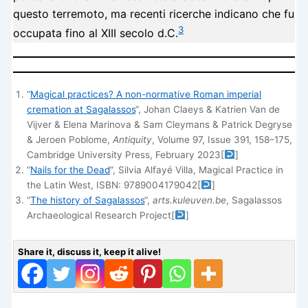
questo terremoto, ma recenti ricerche indicano che fu
3
occupata fino al XIII secolo d.C.
“
Magical practices? A non-normative Roman imperial
cremation at Sagalassos
“, Johan Claeys & Katrien Van de
Vijver & Elena Marinova & Sam Cleymans & Patrick Degryse
& Jeroen Poblome,
Antiquity
, Volume 97, Issue 391, 158–175,
Cambridge University Press, February 2023
[
]
“
Nails for the Dead
“, Silvia Alfayé Villa, Magical Practice in
the Latin West, ISBN: 9789004179042
[
]
“
The history of Sagalassos
“,
arts.kuleuven.be
, Sagalassos
Archaeological Research Project
[
]
Share it, discuss it, keep it alive!