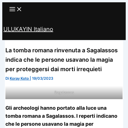
Vai
al
contenuto
ULUKAYIN Italiano
Cerca
La tomba romana rinvenuta a Sagalassos
indica che le persone usavano la magia
per proteggersi dai morti irrequieti
Di
Koray Koto
|
19/03/2023
Sagalassos
Gli archeologi hanno portato alla luce una
tomba romana a Sagalassos. I reperti indicano
che le persone usavano la magia per