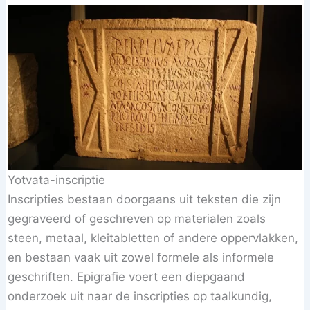
Yotvata-inscriptie
Inscripties bestaan doorgaans uit teksten die zijn
gegraveerd of geschreven op materialen zoals
steen, metaal, kleitabletten of andere oppervlakken,
en bestaan vaak uit zowel formele als informele
geschriften. Epigrafie voert een diepgaand
onderzoek uit naar de inscripties op taalkundig,