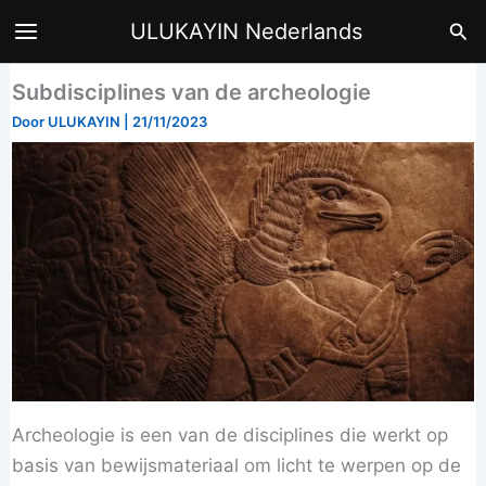
Ga
Zoe
ULUKAYIN Nederlands
naar
de
Subdisciplines van de archeologie
inhoud
Door
ULUKAYIN
|
21/11/2023
Archeologie is een van de disciplines die werkt op
basis van bewijsmateriaal om licht te werpen op de