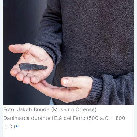
Foto: Jakob Bonde (Museum Odense)
Danimarca durante l’Età del Ferro (500 a.C. – 800
2
d.C.)