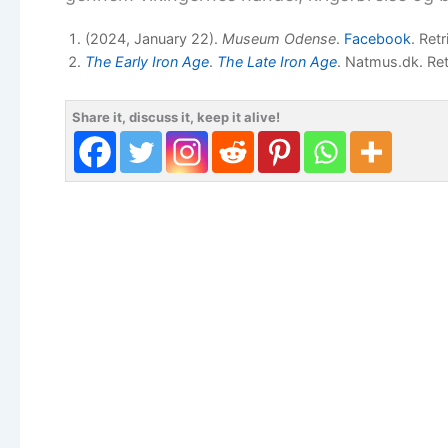
(2024, January 22).
Museum Odense
.
Facebook
. Ret
The Early Iron Age
.
The Late Iron Age
. Natmus.dk. Re
Share it, discuss it, keep it alive!