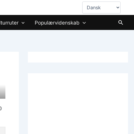
Vælg
sprog
Søg
lturruter
Populærvidenskab
0