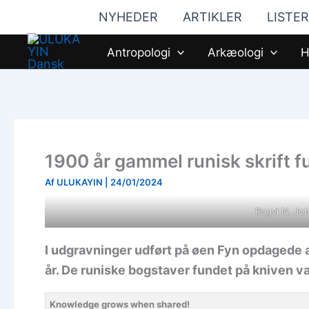
Gå
NYHEDER
ARTIKLER
LISTER
til
indholdet
Antropologi
Arkæologi
H
1900 år gammel runisk skrift f
Af
ULUKAYIN
|
24/01/2024
Rogvi N. J
I udgravninger udført på øen Fyn opdagede a
år. De runiske bogstaver fundet på kniven va
Knowledge grows when shared!