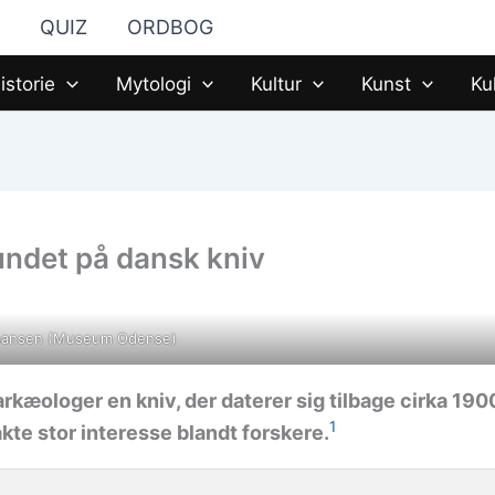
QUIZ
ORDBOG
istorie
Mytologi
Kultur
Kunst
Ku
undet på dansk kniv
ohansen (Museum Odense)
rkæologer en kniv, der daterer sig tilbage cirka 190
1
kte stor interesse blandt forskere.