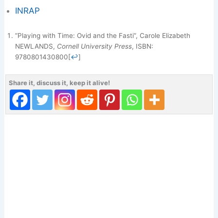
INRAP
”Playing with Time: Ovid and the Fasti”, Carole Elizabeth
NEWLANDS,
Cornell University Press
, ISBN:
9780801430800
[
↩
]
Share it, discuss it, keep it alive!