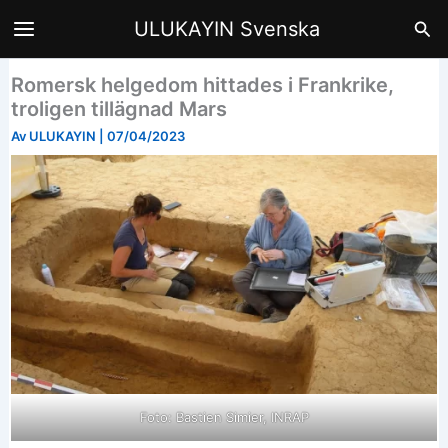
Hoppa
Sök
ULUKAYIN Svenska
till
innehåll
Romersk helgedom hittades i Frankrike,
troligen tillägnad Mars
Av
ULUKAYIN
|
07/04/2023
Foto: Bastien Simier, INRAP