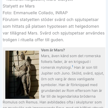
Statyett av Mars
Foto: Emmanuelle Collado, INRAP
Förutom statyetten stöder svärd och spjutspetsar
som hittats på platsen hypotesen att helgedomen
var tillägnad Mars. Svärd och spjutspetsar användes
troligen i rituella offer till guden.
Vem är Mars?
Mars, även känd som det romerska
folkets fader, är en krigsgud i
1
romersk mytologi.
Han är son till
Jupiter och Juno. Sköld, svärd, spjut,
örn och varg är dess vanligaste
symboler. Han är förknippad med
grundandet av Rom eftersom han är
far till de legendariska bröderna
Romulus och Remus. Han avbildades ofta i skulpturer som
en muskulös och imponerande figur, med ett häftigt uttryck