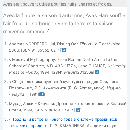
Ayas était souvent utilisé pour les nuits lunaires et froides.
Avec la fin de la saison d’automne, Ayas Han souffle
l’air froid de sa bouche vers la terre et la saison
7
d’hiver commence.
Andreas NORDBERG, Jul, Disting Och Förkyrklig Tideräkning,
2006, ISBN 91-85352-62-4
[
]
« Medieval Mythography: From Roman North Africa to the
School of Chartres, A.D. 433-1177 », Jane CHANCE,
University
Press of Florida
, 1994, ISBN: 9780813012568
[
]
« Общая лексика духовной культуры народов Среднего
Поволжья », Р.Г. Ахметьянов (R. G. Ahmetyanov),
Изд-во
« Наука »
, 1981
[
]
Мурад Аджи – Кипчаки. Древняя история тюрков и Великой
Степи, 1999, ISBN 5-88149-044-4
[
]
«
Традиции встречи нового года в системе праздников
тюркских народов
« , Г. З. КАМАЛИЕВА, Академии наук