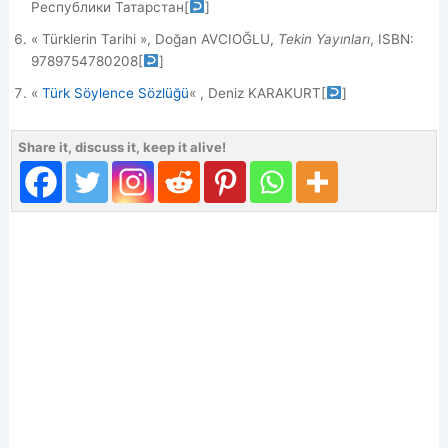
Республики Татарстан
[
]
« Türklerin Tarihi », Doğan AVCIOĞLU,
Tekin Yayınları
, ISBN:
9789754780208
[
]
«
Türk Söylence Sözlüğü
« , Deniz KARAKURT
[
]
Share it, discuss it, keep it alive!