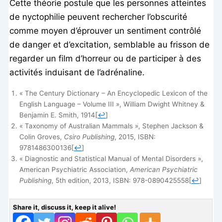
Cette théorie postule que les personnes atteintes
de nyctophilie peuvent rechercher l’obscurité
comme moyen d’éprouver un sentiment contrôlé
de danger et d’excitation, semblable au frisson de
regarder un film d’horreur ou de participer à des
activités induisant de l’adrénaline.
« The Century Dictionary – An Encyclopedic Lexicon of the
English Language – Volume III », William Dwight Whitney &
Benjamin E. Smith, 1914
[
↩
]
« Taxonomy of Australian Mammals », Stephen Jackson &
Colin Groves,
Csiro Publishing
, 2015, ISBN:
9781486300136
[
↩
]
« Diagnostic and Statistical Manual of Mental Disorders »,
American Psychiatric Association,
American Psychiatric
Publishing
, 5th edition, 2013, ISBN: 978-0890425558
[
↩
]
Share it, discuss it, keep it alive!