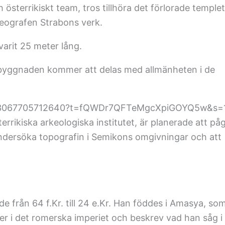
österrikiskt team, tros tillhöra det förlorade templet
eografen Strabons verk.
arit 25 meter lång.
m byggnaden kommer att delas med allmänheten i de
578333067705712640?t=fQWDr7QFTeMgcXpiGOYQ5w&s=
rrikiska arkeologiska institutet, är planerade att på
t undersöka topografin i Semikons omgivningar och att
e från 64 f.Kr. till 24 e.Kr. Han föddes i Amasya, so
äder i det romerska imperiet och beskrev vad han såg i