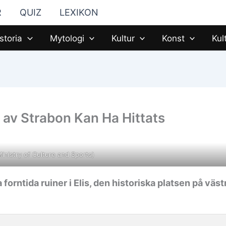
R
QUIZ
LEXIKON
storia
Mytologi
Kultur
Konst
Kul
v Strabon Kan Ha Hittats
nistry of Culture and Sports)
forntida ruiner i Elis, den historiska platsen på väst