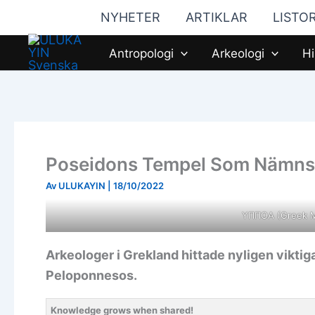
Hoppa
NYHETER
ARTIKLAR
LISTO
till
innehåll
Antropologi
Arkeologi
Hi
Poseidons Tempel Som Nämns a
Av
ULUKAYIN
|
18/10/2022
ΥΠΠΟΑ (Greek Mi
Arkeologer i Grekland hittade nyligen viktiga 
Peloponnesos.
Knowledge grows when shared!