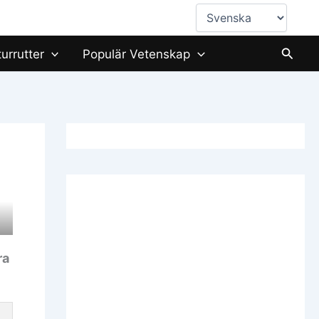
Välj
ett
språk
Sök
turrutter
Populär Vetenskap
ra