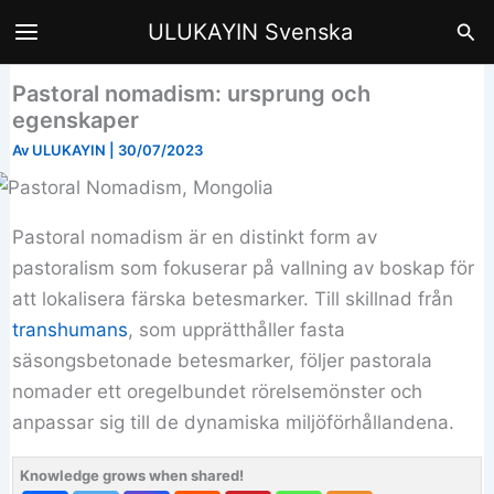
Hoppa
Sök
ULUKAYIN Svenska
till
innehåll
Pastoral nomadism: ursprung och
egenskaper
Av
ULUKAYIN
|
30/07/2023
Pastoral nomadism är en distinkt form av
pastoralism som fokuserar på vallning av boskap för
att lokalisera färska betesmarker. Till skillnad från
transhumans
, som upprätthåller fasta
säsongsbetonade betesmarker, följer pastorala
nomader ett oregelbundet rörelsemönster och
anpassar sig till de dynamiska miljöförhållandena.
Knowledge grows when shared!