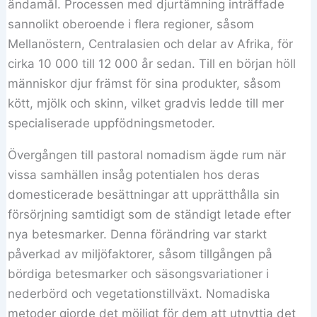
ändamål. Processen med djurtämning inträffade
sannolikt oberoende i flera regioner, såsom
Mellanöstern, Centralasien och delar av Afrika, för
cirka 10 000 till 12 000 år sedan. Till en början höll
människor djur främst för sina produkter, såsom
kött, mjölk och skinn, vilket gradvis ledde till mer
specialiserade uppfödningsmetoder.
Övergången till pastoral nomadism ägde rum när
vissa samhällen insåg potentialen hos deras
domesticerade besättningar att upprätthålla sin
försörjning samtidigt som de ständigt letade efter
nya betesmarker. Denna förändring var starkt
påverkad av miljöfaktorer, såsom tillgången på
bördiga betesmarker och säsongsvariationer i
nederbörd och vegetationstillväxt. Nomadiska
metoder gjorde det möjligt för dem att utnyttja det