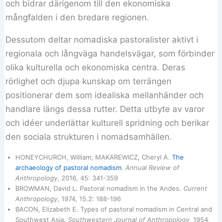
och bidrar därigenom till den ekonomiska
mångfalden i den bredare regionen.
Dessutom deltar nomadiska pastoralister aktivt i
regionala och långväga handelsvägar, som förbinder
olika kulturella och ekonomiska centra. Deras
rörlighet och djupa kunskap om terrängen
positionerar dem som idealiska mellanhänder och
handlare längs dessa rutter. Detta utbyte av varor
och idéer underlättar kulturell spridning och berikar
den sociala strukturen i nomadsamhällen.
HONEYCHURCH, William; MAKAREWICZ, Cheryl A.
The
archaeology of pastoral nomadism
.
Annual Review of
Anthropology
, 2016, 45: 341-359
BROWMAN, David L. Pastoral nomadism in the Andes.
Current
Anthropology
, 1974, 15.2: 188-196
BACON, Elizabeth E. Types of pastoral nomadism in Central and
Southwest Asia.
Southwestern Journal of Anthropology
, 1954,