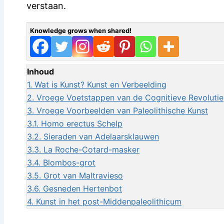
verstaan.
Knowledge grows when shared!
Inhoud
1.
Wat is Kunst? Kunst en Verbeelding
2.
Vroege Voetstappen van de Cognitieve Revolutie
3.
Vroege Voorbeelden van Paleolithische Kunst
3.1.
Homo erectus Schelp
3.2.
Sieraden van Adelaarsklauwen
3.3.
La Roche-Cotard-masker
3.4.
Blombos-grot
3.5.
Grot van Maltravieso
3.6.
Gesneden Hertenbot
4.
Kunst in het post-Middenpaleolithicum