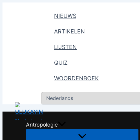
Ga
naar
NIEUWS
de
ARTIKELEN
inhoud
LIJSTEN
QUIZ
WOORDENBOEK
Kies
een
taal
Antropologie