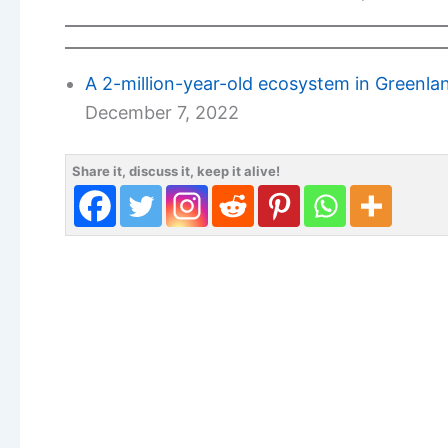
A 2-million-year-old ecosystem in Greenl
December 7, 2022
Share it, discuss it, keep it alive!