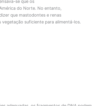
ensava-se que os
mérica do Norte. No entanto,
dizer que mastodontes e renas
 vegetação suficiente para alimentá-los.
ões adequadas, os fragmentos de DNA podem