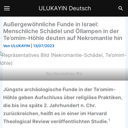
Zum
Suc
ULUKAYIN Deutsch
Inhalt
springen
Außergewöhnliche Funde in Israel:
Menschliche Schädel und Öllampen in der
Te’omim-Höhle deuten auf Nekromantie hin
Von
ULUKAYIN
|
13/07/2023
Repräsentatives Bild
Jüngste archäologische Funde in der Te’omim-
Höhle geben Aufschluss über religiöse Praktiken,
die bis ins späte 2. Jahrhundert n. Chr.
zurückreichen, heißt es in einer im Harvard
1
Theological Review veröffentlichten Studie.