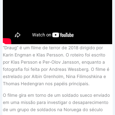
“Draug” é um filme de terror de 2018 dirigido por
Karin Engman e Klas Persson. O roteiro foi escrito
por Klas Persson e Per-Olov Jansson, enquanto a
fotografia foi feita por Andreas Wessberg. O filme é
estrelado por Albin Grenholm, Nina Filimoshkina e
Thomas Hedengran nos papéis principais.
O filme gira em torno de um soldado sueco enviado
em uma missão para investigar o desaparecimento
de um grupo de soldados na Noruega do século