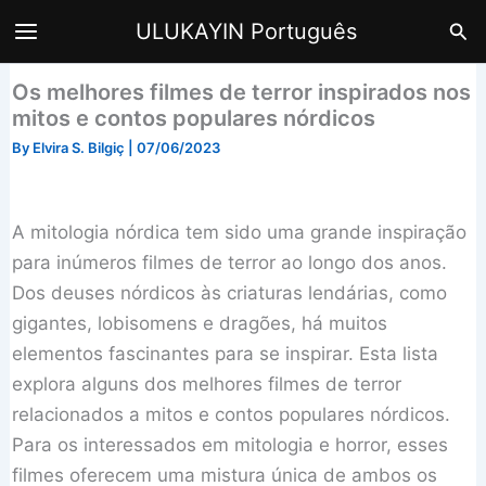
Skip
Sea
ULUKAYIN Português
to
content
Os melhores filmes de terror inspirados nos
mitos e contos populares nórdicos
By
Elvira S. Bilgiç
|
07/06/2023
A mitologia nórdica tem sido uma grande inspiração
para inúmeros filmes de terror ao longo dos anos.
Dos deuses nórdicos às criaturas lendárias, como
gigantes, lobisomens e dragões, há muitos
elementos fascinantes para se inspirar. Esta lista
explora alguns dos melhores filmes de terror
relacionados a mitos e contos populares nórdicos.
Para os interessados em mitologia e horror, esses
filmes oferecem uma mistura única de ambos os