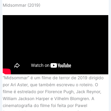
Midsommar (2019)
“Midsommar” é um filme de terror de 2019 dirigido
por Ari Aster, que também escreveu o roteiro. O
filme é estrelado por Florence Pugh, Jack Reynor,
William Jackson Harper e Vilhelm Blomgren. A
cinematografia do filme foi feita por Pawel