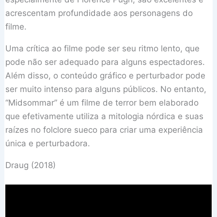
acrescentam profundidade aos personagens do
filme.
Uma crítica ao filme pode ser seu ritmo lento, que
pode não ser adequado para alguns espectadores.
Além disso, o conteúdo gráfico e perturbador pode
ser muito intenso para alguns públicos. No entanto,
“Midsommar” é um filme de terror bem elaborado
que efetivamente utiliza a mitologia nórdica e suas
raízes no folclore sueco para criar uma experiência
única e perturbadora.
Draug (2018)