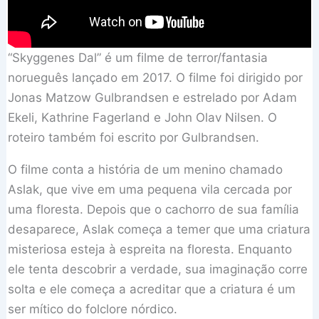
“Skyggenes Dal” é um filme de terror/fantasia
norueguês lançado em 2017. O filme foi dirigido por
Jonas Matzow Gulbrandsen e estrelado por Adam
Ekeli, Kathrine Fagerland e John Olav Nilsen. O
roteiro também foi escrito por Gulbrandsen.
O filme conta a história de um menino chamado
Aslak, que vive em uma pequena vila cercada por
uma floresta. Depois que o cachorro de sua família
desaparece, Aslak começa a temer que uma criatura
misteriosa esteja à espreita na floresta. Enquanto
ele tenta descobrir a verdade, sua imaginação corre
solta e ele começa a acreditar que a criatura é um
ser mítico do folclore nórdico.