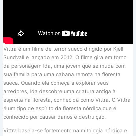
Vittra é um filme de terror sueco dirigido por Kjell
Sundvall e lançado em 2012. O filme gira em torno
da personagem Ida, uma jovem que se muda com
sua família para uma cabana remota na floresta
sueca. Quando ela começa a explorar seus
arredores, Ida descobre uma criatura antiga à
espreita na floresta, conhecida como Vittra. O Vittra
é um tipo de espírito da floresta nórdica que é
conhecido por causar danos e destruição.
Vittra baseia-se fortemente na mitologia nórdica e