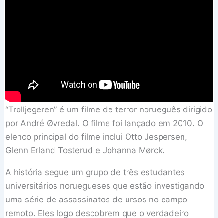
“Trolljegeren” é um filme de terror norueguês dirigido
por André Øvredal. O filme foi lançado em 2010. O
elenco principal do filme inclui Otto Jespersen,
Glenn Erland Tosterud e Johanna Mørck.
A história segue um grupo de três estudantes
universitários noruegueses que estão investigando
uma série de assassinatos de ursos no campo
remoto. Eles logo descobrem que o verdadeiro