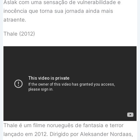
Aslak com uma sensação de vulnerabilidade e
inocência que torna sua jornada ainda mais
atraente.
Thale (2012)
Thale é um filme norueguês de fantasia e terror
lançado em 2012. Dirigido por Aleksander Nordaas,