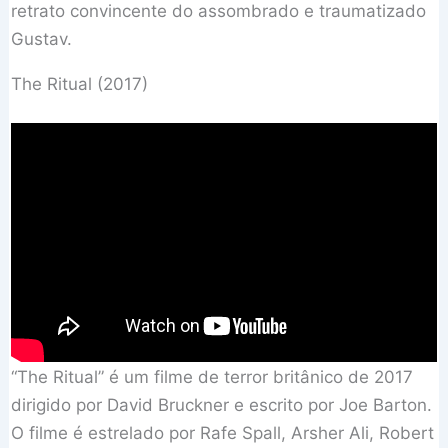
retrato convincente do assombrado e traumatizado
Gustav.
The Ritual (2017)
“The Ritual” é um filme de terror britânico de 2017
dirigido por David Bruckner e escrito por Joe Barton.
O filme é estrelado por Rafe Spall, Arsher Ali, Robert