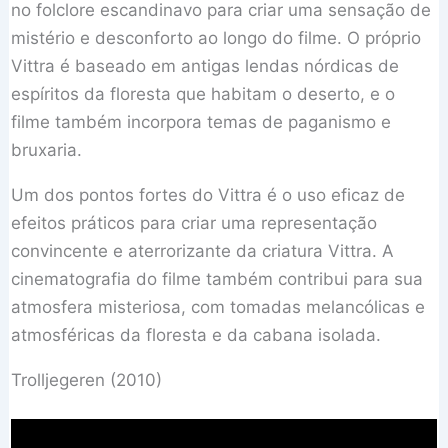
no folclore escandinavo para criar uma sensação de
mistério e desconforto ao longo do filme. O próprio
Vittra é baseado em antigas lendas nórdicas de
espíritos da floresta que habitam o deserto, e o
filme também incorpora temas de paganismo e
bruxaria.
Um dos pontos fortes do Vittra é o uso eficaz de
efeitos práticos para criar uma representação
convincente e aterrorizante da criatura Vittra. A
cinematografia do filme também contribui para sua
atmosfera misteriosa, com tomadas melancólicas e
atmosféricas da floresta e da cabana isolada.
Trolljegeren (2010)