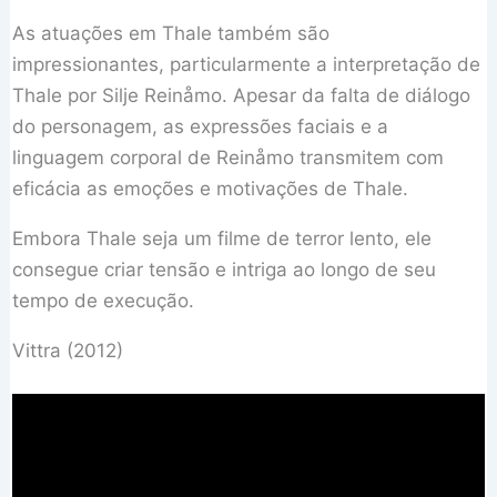
As atuações em Thale também são
impressionantes, particularmente a interpretação de
Thale por Silje Reinåmo. Apesar da falta de diálogo
do personagem, as expressões faciais e a
linguagem corporal de Reinåmo transmitem com
eficácia as emoções e motivações de Thale.
Embora Thale seja um filme de terror lento, ele
consegue criar tensão e intriga ao longo de seu
tempo de execução.
Vittra (2012)