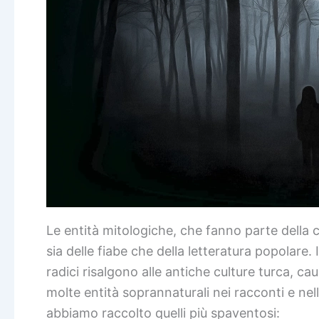
Le entità mitologiche, che fanno parte della 
sia delle fiabe che della letteratura popolare.
radici risalgono alle antiche culture turca, c
molte entità soprannaturali nei racconti e nel
abbiamo raccolto quelli più spaventosi: