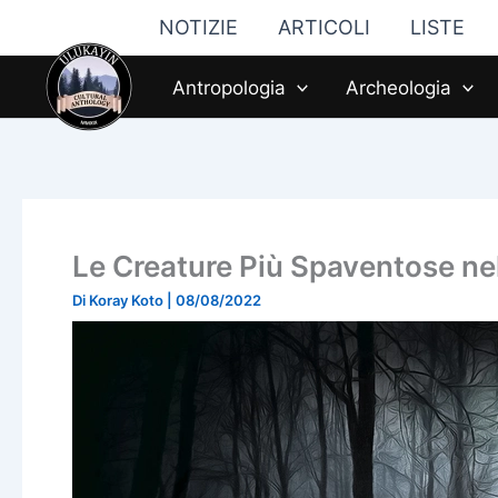
Vai
NOTIZIE
ARTICOLI
LISTE
al
contenuto
Antropologia
Archeologia
Le Creature Più Spaventose nel
Di
Koray Koto
|
08/08/2022