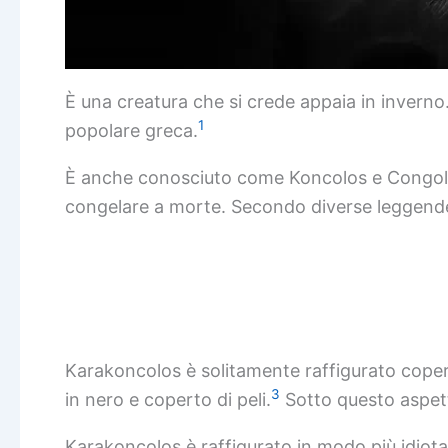
È una creatura che si crede appaia in inverno.
1
popolare greca.
È anche conosciuto come Koncolos e Congolos 
congelare a morte. Secondo diverse leggende,
Karakoncolos è solitamente raffigurato coperto
3
in nero e coperto di peli.
Sotto questo aspetto
Karakoncolos è raffigurato in modo più idiota