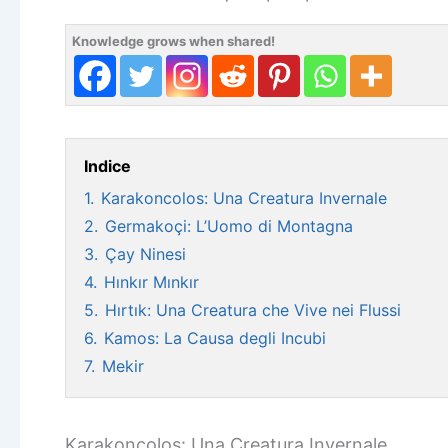
Knowledge grows when shared!
Indice
1.
Karakoncolos: Una Creatura Invernale
2.
Germakoçi: L’Uomo di Montagna
3.
Çay Ninesi
4.
Hınkır Mınkır
5.
Hırtık: Una Creatura che Vive nei Flussi
6.
Kamos: La Causa degli Incubi
7.
Mekir
Karakoncolos: Una Creatura Invernale