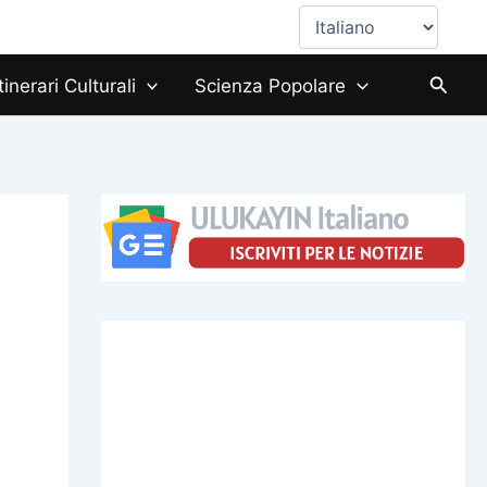
Scegli
una
lingua
Cerca
Itinerari Culturali
Scienza Popolare