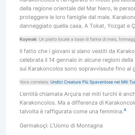
della regione orientale del Mar Nero, le pers
proteggere le loro famiglie dal male. Karak
danneggiato quella casa. A Tokat, Yozgat e 
Kuymak
: Un piatto locale a base di farina di mais, form
Il fatto che i giovani si siano vestiti da Karak
celebrata il 14 gennaio in alcune regioni dell
sui Karakoncolos sono sopravvissute fino ai gi
Voce correlata:
Undici Creature Più Spaventose nei Miti Turc
L’entità chiamata Arçura nei miti turchi è anc
Karakoncolos. Ma a differenza di Karakoncol
4
talvolta è raffigurata come una femmina.
Germakoçi: L’Uomo di Montagna