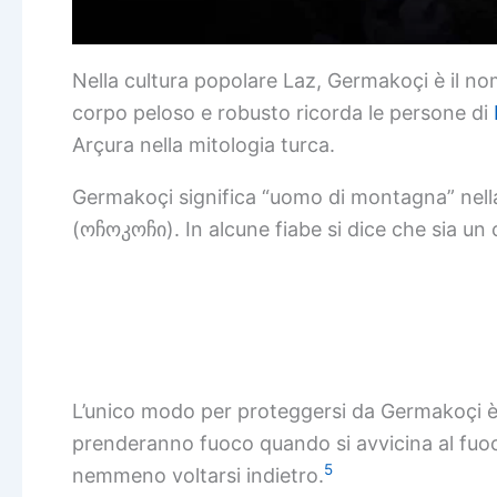
Nella cultura popolare Laz, Germakoçi è il no
corpo peloso e robusto ricorda le persone di
Arçura nella mitologia turca.
Germakoçi significa “uomo di montagna” nella
(ოჩოკოჩი). In alcune fiabe si dice che sia un
L’unico modo per proteggersi da Germakoçi è 
prenderanno fuoco quando si avvicina al fuo
5
nemmeno voltarsi indietro.