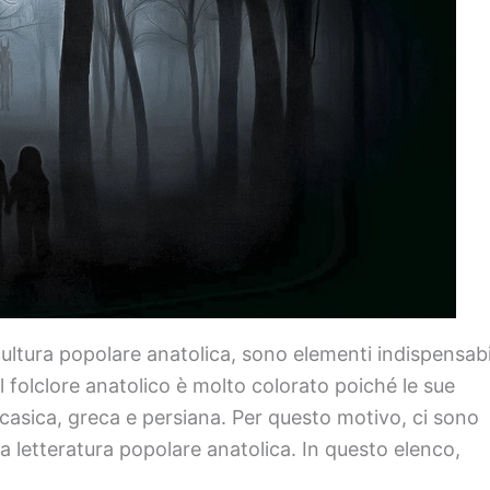
cultura popolare anatolica, sono elementi indispensabi
 Il folclore anatolico è molto colorato poiché le sue
aucasica, greca e persiana. Per questo motivo, ci sono
la letteratura popolare anatolica. In questo elenco,