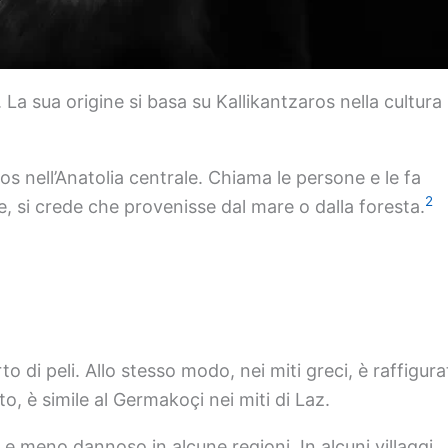
 La sua origine si basa su Kallikantzaros nella cultura
nell’Anatolia centrale. Chiama le persone e le fa
2
 si crede che provenisse dal mare o dalla foresta.
 di peli. Allo stesso modo, nei miti greci, è raffigura
, è simile al Germakoçi nei miti di Laz.
 e meno dannoso in alcune regioni. In alcuni villaggi