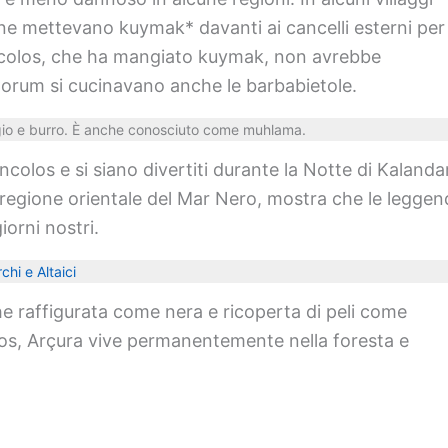
one mettevano kuymak* davanti ai cancelli esterni per
oncolos, che ha mangiato kuymak, non avrebbe
Çorum si cucinavano anche le barbabietole.
aggio e burro. È anche conosciuto come muhlama.
oncolos e si siano divertiti durante la Notte di Kalanda
a regione orientale del Mar Nero, mostra che le legge
orni nostri.
hi e Altaici
he raffigurata come nera e ricoperta di peli come
os, Arçura vive permanentemente nella foresta e