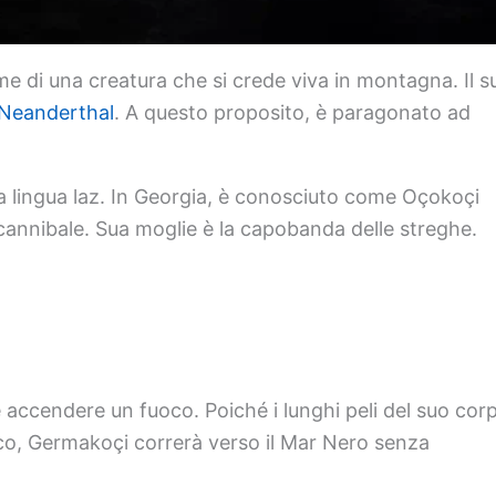
me di una creatura che si crede viva in montagna. Il s
Neanderthal
. A questo proposito, è paragonato ad
 lingua laz. In Georgia, è conosciuto come Oçokoçi
 cannibale. Sua moglie è la capobanda delle streghe.
accendere un fuoco. Poiché i lunghi peli del suo cor
co, Germakoçi correrà verso il Mar Nero senza