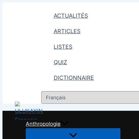
Aller
au
ACTUALITÉS
contenu
ARTICLES
LISTES
QUIZ
DICTIONNAIRE
Choisir
une
langue
Anthropologie