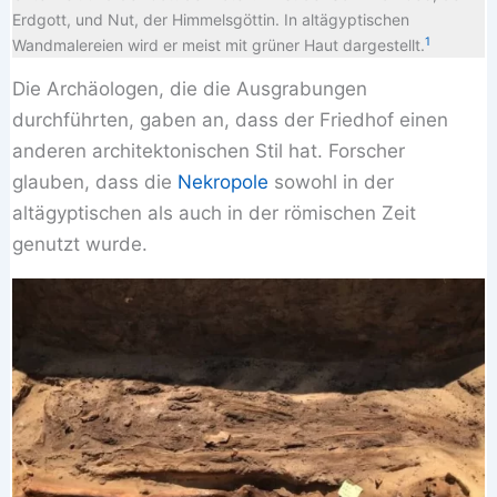
Erdgott, und Nut, der Himmelsgöttin. In altägyptischen
1
Wandmalereien wird er meist mit grüner Haut dargestellt.
Die Archäologen, die die Ausgrabungen
durchführten, gaben an, dass der Friedhof einen
anderen architektonischen Stil hat. Forscher
glauben, dass die
Nekropole
sowohl in der
altägyptischen als auch in der römischen Zeit
genutzt wurde.