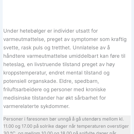
Under hetebølger er individer utsatt for
varmeutmattelse, preget av symptomer som kraftig
svette, rask puls og tretthet. Unnlatelse av å
håndtere varmeutmattelse umiddelbart kan føre til
heteslag, en livstruende tilstand preget av høy
kroppstemperatur, endret mental tilstand og
potensiell organskade. Eldre, spedbarn,
friluftsarbeidere og personer med kroniske
medisinske tilstander har økt sårbarhet for
varmerelaterte sykdommer.
Personer i faresonen bør unngå å gå utendørs mellom kl.
11.00 og 17.00 på solrike dager når temperaturen overstiger
30 ºC, og mellom 10.00 og 18.00 på solfylte dager når