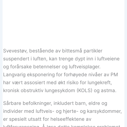
Svevestøv, bestående av bittesmå partikler
suspendert i luften, kan trenge dypt inn i luftveiene
og forårsake betennelser og luftveisplager.
Langvarig eksponering for forhøyede nivåer av PM
har vært assosiert med økt risiko for lungekreft,
kronisk obstruktiv lungesykdom (KOLS) og astma.
Sårbare befolkninger, inkludert barn, eldre og
individer med luftveis- og hjerte- og karsykdommer,
er spesielt utsatt for helseeffektene av
luftforurensning. Å løse dette komplekse problemet