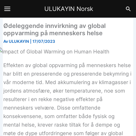
Hopp
Søk
ULUKAYIN Norsk
til
innhald
Ødeleggende innvirkning av global
oppvarming på menneskers helse
Av
ULUKAYIN
|
17/07/2023
Effekten av global oppvarming på menneskers helse
har blitt en presserende og presserende bekymring i
vår moderne tid. Med akkumulering av klimagasser i
jordens atmosfære, øker temperaturene, noe som
resulterer i en rekke negative effekter på
menneskers velvære. Disse omfattende
konsekvensene, som omfatter både fysisk og
mental helse, krever raske tiltak for å dempe og
møte de dype utfordringene som følger av global