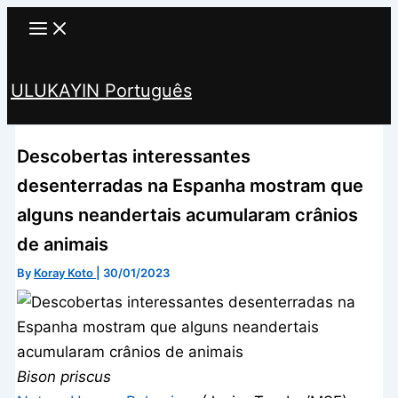
Skip
to
content
ULUKAYIN Português
Search
Descobertas interessantes
desenterradas na Espanha mostram que
alguns neandertais acumularam crânios
de animais
By
Koray Koto
|
30/01/2023
Bison priscus