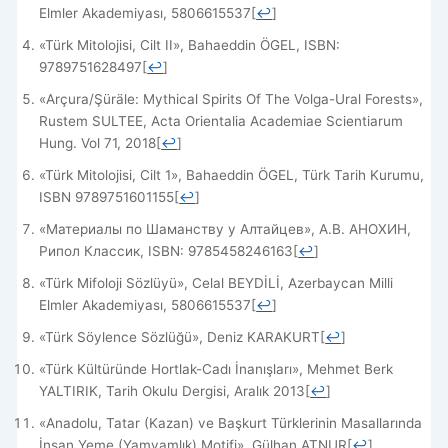
Elmler Akademiyası, 5806615537
[
↩
]
«Türk Mitolojisi, Cilt II», Bahaeddin ÖGEL, ISBN:
9789751628497
[
↩
]
«Arçura/Şüräle: Mythical Spirits Of The Volga-Ural Forests»,
Rustem SULTEE, Acta Orientalia Academiae Scientiarum
Hung. Vol 71, 2018
[
↩
]
«Türk Mitolojisi, Cilt 1», Bahaeddin ÖGEL, Türk Tarih Kurumu,
ISBN 9789751601155
[
↩
]
«Материалы по Шаманству у Алтайцев», А.В. АНОХИН,
Рипол Классик, ISBN: 9785458246163
[
↩
]
«Türk Mifoloji Sözlüyü», Celal BEYDİLİ, Azerbaycan Milli
Elmler Akademiyası, 5806615537
[
↩
]
«Türk Söylence Sözlüğü», Deniz KARAKURT
[
↩
]
«Türk Kültüründe Hortlak-Cadı İnanışları», Mehmet Berk
YALTIRIK, Tarih Okulu Dergisi, Aralık 2013
[
↩
]
«Anadolu, Tatar (Kazan) ve Başkurt Türklerinin Masallarında
İnsan Yeme (Yamyamlık) Motifi», Gülhan ATNUR
[
↩
]