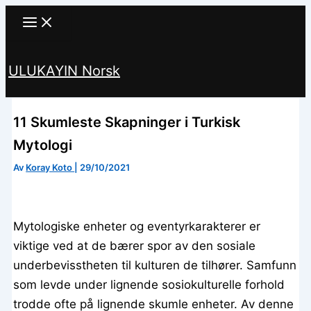
Hopp
til
innhald
ULUKAYIN Norsk
Søk
11 Skumleste Skapninger i Turkisk
Mytologi
Av
Koray Koto
|
29/10/2021
Mytologiske enheter og eventyrkarakterer er
viktige ved at de bærer spor av den sosiale
underbevisstheten til kulturen de tilhører. Samfunn
som levde under lignende sosiokulturelle forhold
trodde ofte på lignende skumle enheter. Av denne