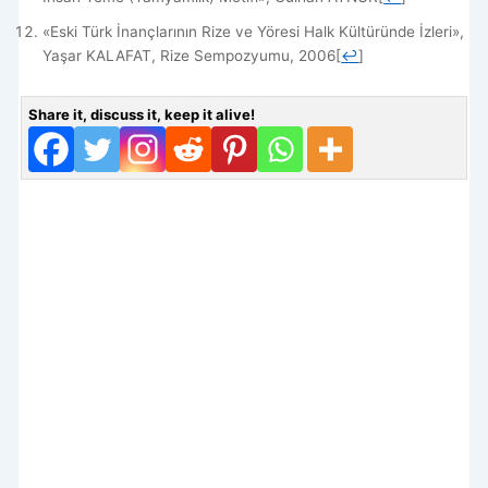
«Eski Türk İnançlarının Rize ve Yöresi Halk Kültüründe İzleri»,
Yaşar KALAFAT, Rize Sempozyumu, 2006
[
↩
]
Share it, discuss it, keep it alive!