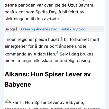
denne perioden var over, pleide Üzüt Bayram,
også kjent som Spirits Day, å bli feiret av
slektningene til den avdøde.
Se også:
Døden og Åndenes Dag i Turkisk Mytologi
I noen regioner pleide huset å bli forbannet med
einergrener for å drive bort åndene under
2
kommando av Aldacı Han.
Selv i dag brukes
einer i mange fellesskap for åndelig rensing.
Alkarısı: Hun Spiser Lever av
Babyene