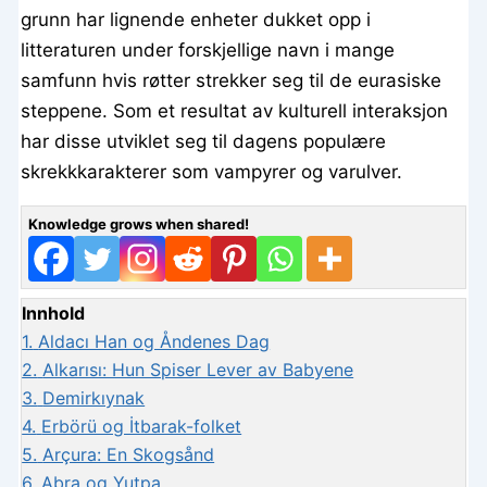
grunn har lignende enheter dukket opp i
litteraturen under forskjellige navn i mange
samfunn hvis røtter strekker seg til de eurasiske
steppene. Som et resultat av kulturell interaksjon
har disse utviklet seg til dagens populære
skrekkkarakterer som vampyrer og varulver.
Knowledge grows when shared!
Innhold
1.
Aldacı Han og Åndenes Dag
2.
Alkarısı: Hun Spiser Lever av Babyene
3.
Demirkıynak
4.
Erbörü og İtbarak-folket
5.
Arçura: En Skogsånd
6.
Abra og Yutpa