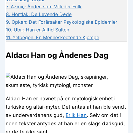
7.
Azmıç: Ånden som Villeder Folk
8.
Hortlak: De Levende Døde
9.
Opkan: Det Forårsaker Psykologiske Epidemier
10.
Ubır: Han er Alltid Sulten
11.
Yelbegen: En Menneskeetende Kjempe
Aldacı Han og Åndenes Dag
Aldacı Han er navnet på en mytologisk enhet i
turkiske og altai-myter. Det antas at han ble sendt
av underverdenens gud,
Erlik Han
. Selv om det i
noen tekster antydes at han er en slags dødsgud,
er dette ikke sant.