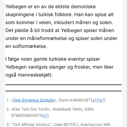
Yelbegen er en av de eldste demoniske
skapningene i turkisk folklore. Han kan spise alt
som kommer i veien, inkludert månen og solen.
Det pleide å bli trodd at Yelbegen spiser månen
under en måneformørkelse og spiser solen under
en solformørkelse.
I følge noen gamle turkiske eventyr spiser
Yelbegen vanligvis slanger og frosker, men liker
også menneskekjøtt.
«
Türk Söylence Sözlüğü
«, Deniz KARAKURT
[
↩
]
[
↩
]
«Eski Türk Dini Tarihi», Abdülkadir İNAN, ISBN:
9786056600975
[
↩
]
“Türk Mifoloji Sözlüyü”, Celal BEYDİLİ, Azerbaycan Milli