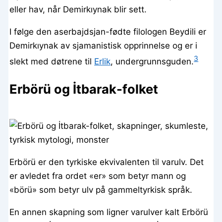
eller hav, når Demirkıynak blir sett.
I følge den aserbajdsjan-fødte filologen Beydili er
Demirkıynak av sjamanistisk opprinnelse og er i
3
slekt med døtrene til
Erlik
, undergrunnsguden.
Erbörü og İtbarak-folket
Erbörü er den tyrkiske ekvivalenten til varulv. Det
er avledet fra ordet «er» som betyr mann og
«börü» som betyr ulv på gammeltyrkisk språk.
En annen skapning som ligner varulver kalt Erbörü