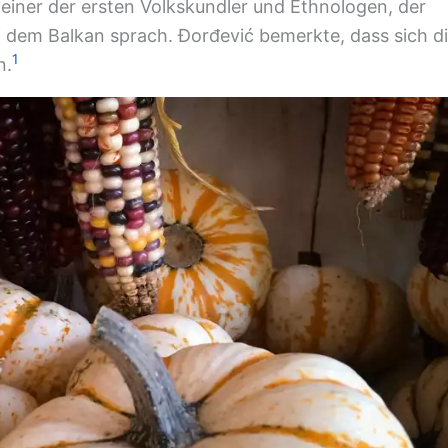
 einer der ersten Volkskundler und Ethnologen, der
f dem Balkan sprach. Đorđević bemerkte, dass sich d
1
n.