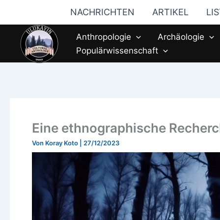
Zum
NACHRICHTEN
ARTIKEL
LI
Inhalt
springen
Anthropologie
Archäologie
Populärwissenschaft
Eine ethnographische Recher
Von
Koray Koto
|
27/12/2023