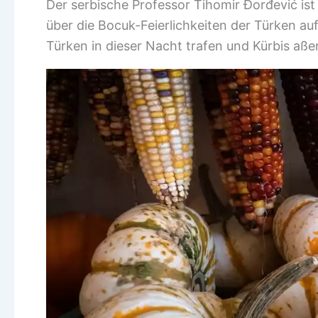
Der serbische Professor Tihomir Đorđević ist
über die Bocuk-Feierlichkeiten der Türken au
Türken in dieser Nacht trafen und Kürbis aße