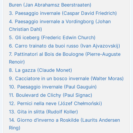
Buren (Jan Abrahamsz Beerstraaten)
3.
Paesaggio invernale (Caspar David Friedrich)
4.
Paesaggio invernale a Vordingborg (Johan
Christian Dahl)
5.
Gli iceberg (Frederic Edwin Church)
6.
Carro trainato da buoi russo (Ivan Ajvazovskij)
7.
Pattinatori al Bois de Boulogne (Pierre-Auguste
Renoir)
8.
La gazza (Claude Monet)
9.
Cacciatore in un bosco invernale (Walter Moras)
10.
Paesaggio invernale (Paul Gauguin)
11.
Boulevard de Clichy (Paul Signac)
12.
Pernici nella neve (Józef Chełmoński)
13.
Gita in slitta (Rudolf Koller)
14.
Giorno d’inverno a Roskilde (Laurits Andersen
Ring)