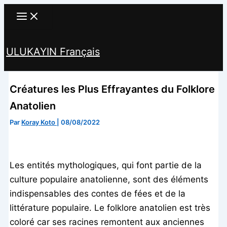
Aller
au
contenu
ULUKAYIN Français
Rechercher
Créatures les Plus Effrayantes du Folklore
Anatolien
Par
Koray Koto
|
08/08/2022
Les entités mythologiques, qui font partie de la
culture populaire anatolienne, sont des éléments
indispensables des contes de fées et de la
littérature populaire. Le folklore anatolien est très
coloré car ses racines remontent aux anciennes