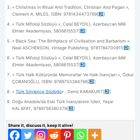
« Christmas In Ritual And Tradition, Christian And Pagan »,
Clement A. MILES, ISBN: 9781434473769
[
]
« Türk Mifoloji Sözlüyü », Celal BEYDİLİ, Azerbaycan Milli
Elmler Akademiyası, 5806615537
[
]
« Black Sea: The Birthplace of Civilisation and Barbarism »,
Neal ASCHERSON,
Vintage Publishing
, 9781784700911
[
]
« Türk Mifoloji Sözlüyü », Celal BEYDİLİ,
Azerbaycan Milli
Elmler Akademiyası
, 5806615537
[
]
« Türk Halk Kültüründe Memoratlar Ve Halk İnançları », Özkul
ÇOBANOĞLU, ISBN: 9789753384766
[
]
«
Türk Söylence Sözlüğü
« , Deniz KARAKURT
[
]
Doğu Anadolu’da Eski Türk İnançlarının İzleri, Yaşar
KALAFAT, 9789756360378
[
]
Share it, discuss it, keep it alive!