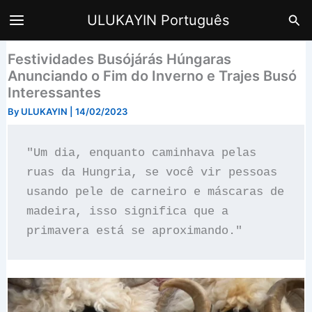
Skip
Sea
ULUKAYIN Português
to
content
Festividades Busójárás Húngaras
Anunciando o Fim do Inverno e Trajes Busó
Interessantes
By
ULUKAYIN
|
14/02/2023
"Um dia, enquanto caminhava pelas 
ruas da Hungria, se você vir pessoas 
usando pele de carneiro e máscaras de 
madeira, isso significa que a 
primavera está se aproximando."