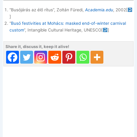
“Busójárás az élő rítus”, Zoltán Füredi,
Academia.edu
, 2002
[
]
“
Busó festivities at Mohács: masked end-of-winter carnival
custom
“, Intangible Cultural Heritage, UNESCO
[
]
Share it, discuss it, keep it alive!