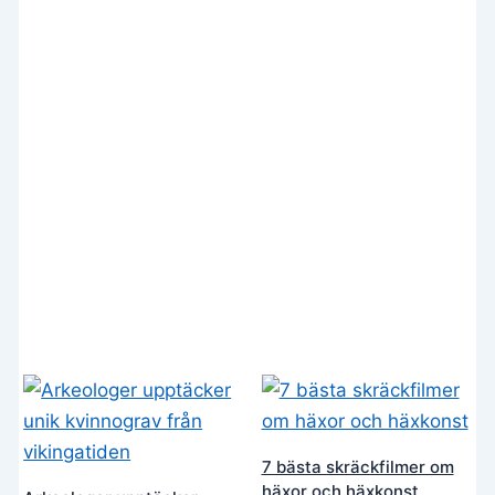
7 bästa skräckfilmer om
häxor och häxkonst