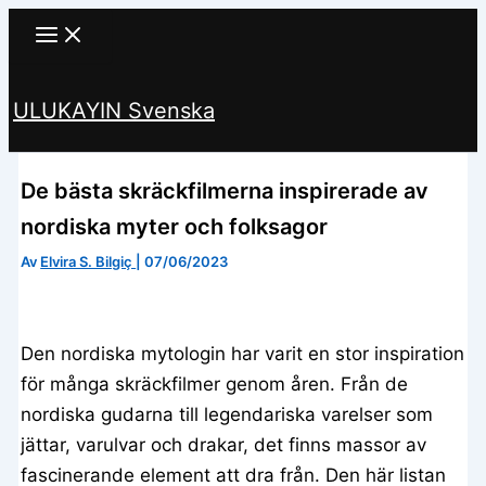
Hoppa
till
innehåll
ULUKAYIN Svenska
Sök
De bästa skräckfilmerna inspirerade av
nordiska myter och folksagor
Av
Elvira S. Bilgiç
|
07/06/2023
Den nordiska mytologin har varit en stor inspiration
för många skräckfilmer genom åren. Från de
nordiska gudarna till legendariska varelser som
jättar, varulvar och drakar, det finns massor av
fascinerande element att dra från. Den här listan