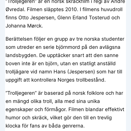
”Trolljegeren” är en norsk skräckfilm i regi av André
Øvredal. Filmen släpptes 2010. I filmens huvudroll
finns Otto Jespersen, Glenn Erland Tosterud och
Johanna Mørck.
Berättelsen följer en grupp av tre norska studenter
som utreder en serie björnmord på den avlägsna
landsbygden. De upptäcker snart att den sanne
boven inte är en björn, utan en statligt anställd
trolljägare vid namn Hans (Jespersen) som har till
uppgift att kontrollera Norges trollbestånd.
”Trolljegeren” är baserad på norsk folklore och har
en mängd olika troll, alla med sina unika
egenskaper och förmågor. Filmen blandar effektivt
humor och skräck, vilket gör den till en trevlig
klocka för fans av båda genrerna.