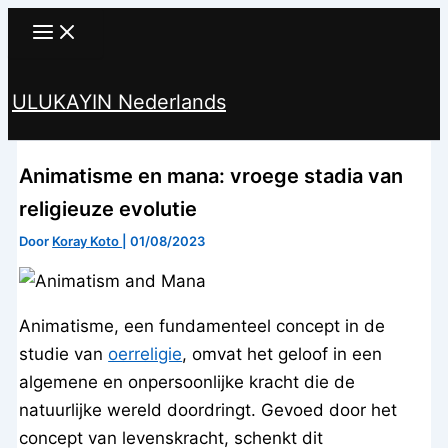
Ga
naar
de
ULUKAYIN Nederlands
inhoud
Zoeken
Animatisme en mana: vroege stadia van
religieuze evolutie
Door
Koray Koto
|
01/08/2023
Animatisme, een fundamenteel concept in de
studie van
oerreligie
, omvat het geloof in een
algemene en onpersoonlijke kracht die de
natuurlijke wereld doordringt. Gevoed door het
concept van levenskracht, schenkt dit