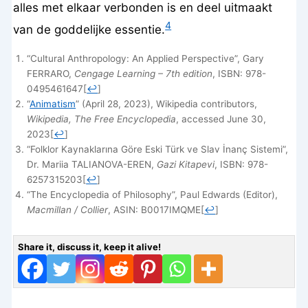
alles met elkaar verbonden is en deel uitmaakt
4
van de goddelijke essentie.
“Cultural Anthropology: An Applied Perspective”, Gary
FERRARO,
Cengage Learning – 7th edition
, ISBN: 978-
0495461647
[
↩
]
“
Animatism
” (April 28, 2023), Wikipedia contributors,
Wikipedia, The Free Encyclopedia
, accessed June 30,
2023
[
↩
]
“Folklor Kaynaklarına Göre Eski Türk ve Slav İnanç Sistemi”,
Dr. Mariia TALIANOVA-EREN,
Gazi Kitapevi
, ISBN: 978-
6257315203
[
↩
]
“The Encyclopedia of Philosophy”, Paul Edwards (Editor),
Macmillan / Collier
, ASIN: B0017IMQME
[
↩
]
Share it, discuss it, keep it alive!