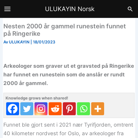
Hopp
Søk
ULUKAYIN Norsk
til
innhald
Nesten 2000 år gammel runestein funnet
på Ringerike
Av
ULUKAYIN
|
18/01/2023
Arkeologer som graver ut et gravsted på Ringerike
har funnet en runestein som de anslår er rundt
2000 år gammel.
Knowledge grows when shared!
Funnet ble gjort sent i 2021 nær Tyrifjorden, omtrent
40 kilometer nordvest for Oslo, av arkeologer fra