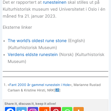
Det er rapportert at
runesteinen
skal stilles ut på
Kulturhistorisk museum ved Universitetet i Oslo i én
måned fra 21. januar 2023.
Eksterne linker
The world’s oldest rune stone
(English)
(Kulturhistorisk Museum)
Verdens eldste runestein
(Norsk) (Kulturhistorisk
Museum)
«
Fant 2000 år gammel runestein i Hole
«, Marianne Rustad
Carlsen & Kristine Hirsti,
NRK
[
]
Share it, discuss it, keep it alive!