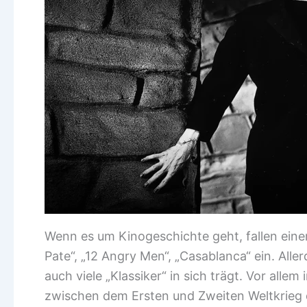
Wenn es um Kinogeschichte geht, fallen einem
Pate“, „12 Angry Men“, „Casablanca“ ein. Alle
auch viele „Klassiker“ in sich trägt. Vor alle
zwischen dem Ersten und Zweiten Weltkrieg d