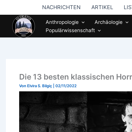
Zum
NACHRICHTEN
ARTIKEL
LI
Inhalt
springen
Anthropologie
Archäologie
Populärwissenschaft
Die 13 besten klassischen Hor
Von
Elvira S. Bilgiç
|
02/11/2022